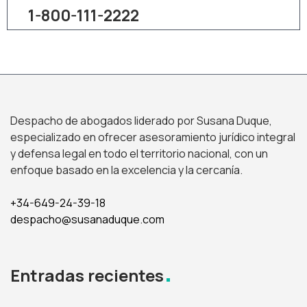
1-800-111-2222
Despacho de abogados liderado por Susana Duque,
especializado en ofrecer asesoramiento jurídico integral
y defensa legal en todo el territorio nacional, con un
enfoque basado en la excelencia y la cercanía.
+34-649-24-39-18
despacho@susanaduque.com
Entradas recientes