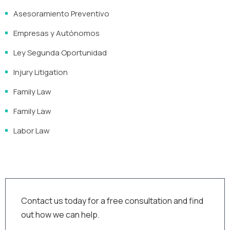
Asesoramiento Preventivo
Empresas y Autónomos
Ley Segunda Oportunidad
Injury Litigation
Family Law
Family Law
Labor Law
Contact us today for a free consultation and find
out how we can help.