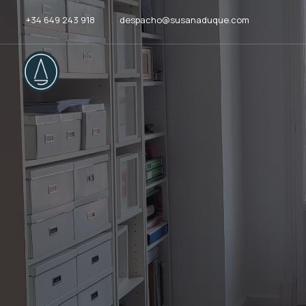
+34 649 243 918
despacho@susanaduque.com