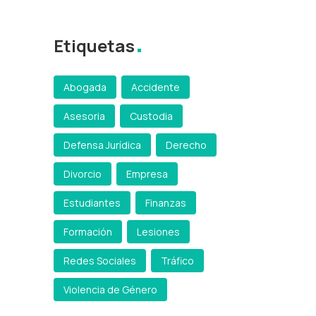
Etiquetas
Abogada
Accidente
Asesoria
Custodia
Defensa Jurídica
Derecho
Divorcio
Empresa
Estudiantes
Finanzas
Formación
Lesiones
Redes Sociales
Tráfico
Violencia de Género