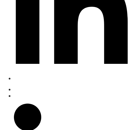
+34 649 243 918
despacho@susanaduque.com