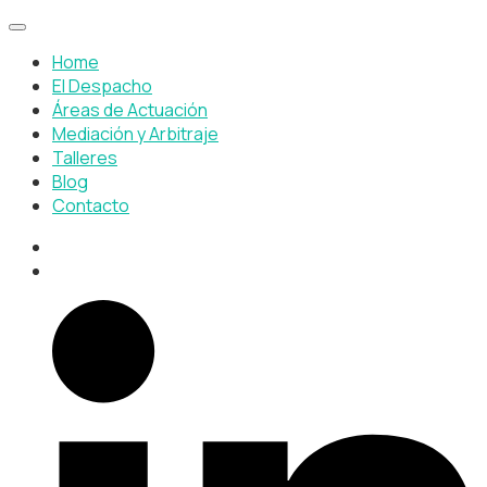
Home
El Despacho
Áreas de Actuación
Mediación y Arbitraje
Talleres
Blog
Contacto
+34 649 243 918
despacho@susanaduque.com