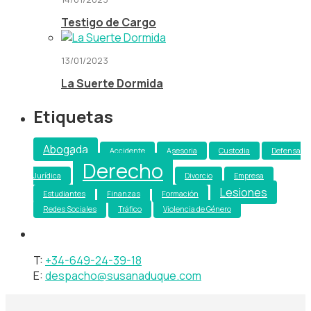
Testigo de Cargo
13/01/2023
La Suerte Dormida
Etiquetas
Abogada
Accidente
Asesoria
Custodia
Defensa
Derecho
Jurídica
Divorcio
Empresa
Lesiones
Estudiantes
Finanzas
Formación
Redes Sociales
Tráfico
Violencia de Género
T:
+34-649-24-39-18
E:
despacho@susanaduque.com