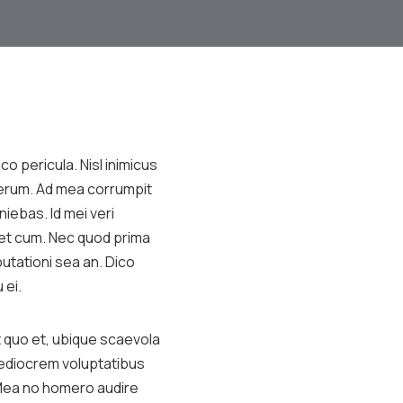
sten procesos que se utilizan activamente para manejar los
en línea y juega por ti mismo.
o pericula. Nisl inimicus
lterum. Ad mea corrumpit
niebas. Id mei veri
 et cum. Nec quod prima
putationi sea an. Dico
 ei.
 quo et, ubique scaevola
mediocrem voluptatibus
 Mea no homero audire