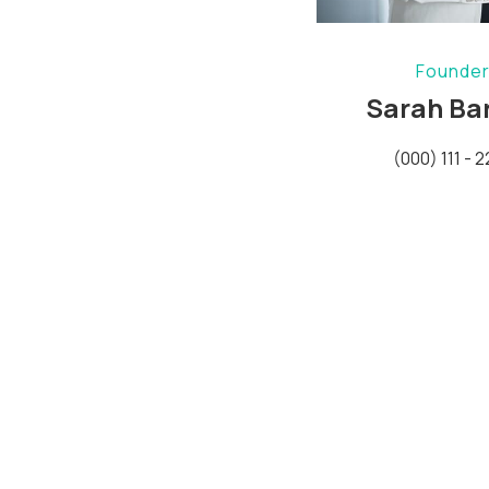
Founde
Sarah Bar
(000) 111 - 