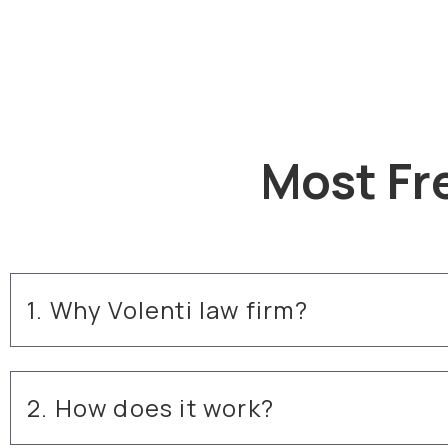
Most Fr
1. Why Volenti law firm?
2. How does it work?