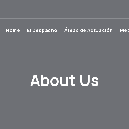
uinas tragamonedas.
se sostuvo que varias leyes estatales que Antigua y Barbuda 
Home
El Despacho
Áreas de Actuación
Med
ra que el grupo especial las evaluara debidamente.
 de retiro más rápido si desea recibir sus fondos a tiempo.
ás debatidos con respecto a las máquinas tragamonedas es la
r gratis.
About Us
r de la NBA, se finalizaron todos los sembrados de los playof
transacciones de conocidos casinos del Reino Unido.