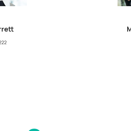
r
rett
M
2222