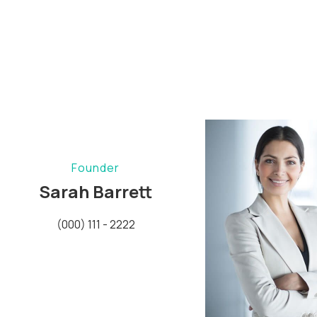
Founder
Sarah Barrett
(000) 111 - 2222