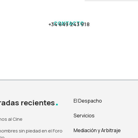
CONTACTO
+34 649 243 918
radas recientes
El Despacho
Servicios
os al Cine
Mediación y Arbitraje
ombres sin piedad en el Foro
rio