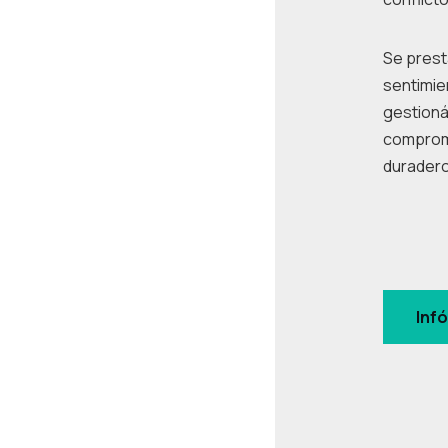
Se prest
sentimie
gestioná
compromi
duradero
Inf