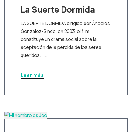
La Suerte Dormida
LA SUERTE DORMIDA dirigido por Ángeles
González-Sinde, en 2003, el film
constituye un drama social sobre la
aceptación de la pérdida de los seres
queridos. ...
Leer más