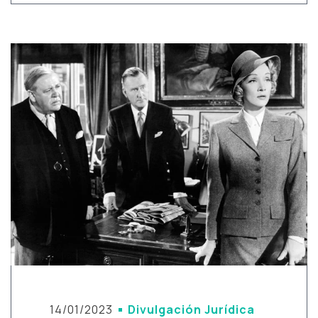
14/01/2023
Divulgación Jurídica