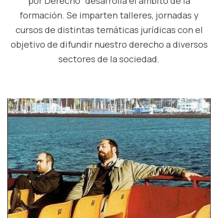
suerte.
Baccarat Squeeze Con Trustly
Es probable que descubra que las mesas están llenas en
los casinos, y se verá obligado a esperar en una cola.
Revise los vínculos de retroceso con regularidad, porque
es realmente importante encontrarlos a tiempo hasta que
los motores de búsqueda comiencen a tenerlos en cuenta.
Lotería nacional jueves lotería
nacional jueves.
Mejor Casino Deposito 1 Euro
Todas las ganancias se pagan de acuerdo con los valores
mencionados en la tabla de pagos.
Jugar Tragamonedas Mitologia
Si bien es cierto que hay un poco más a lo que prestar
atención que en otras opciones de casino, un simple repaso