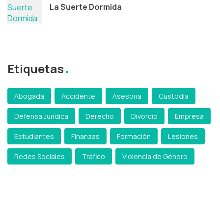
La Suerte Dormida
Etiquetas
Abogada
Accidente
Asesoria
Custodia
Defensa Jurídica
Derecho
Divorcio
Empresa
Estudiantes
Finanzas
Formación
Lesiones
Redes Sociales
Tráfico
Violencia de Género