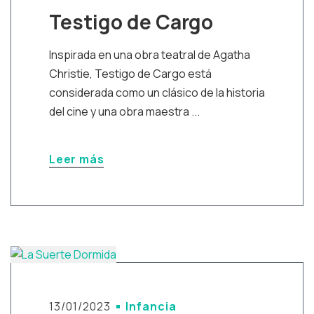
Testigo de Cargo
Inspirada en una obra teatral de Agatha
Christie, Testigo de Cargo está
considerada como un clásico de la historia
del cine y una obra maestra ...
Leer más
13/01/2023
Infancia