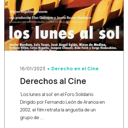
de las reglas le mostrará que no es tan complicado.
Juegos Tragamonedas Sin Depositar Ganar Dinero Real
16/01/2023
Derecho en el Cine
Derechos al Cine
‘Los lunes al sol’ en el Foro Solidario.
Dirigido por Fernando León de Aranoa en
2002, el film retrata la angustia de un
grupo de ...