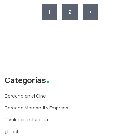
1
2
>
Categorías
Derecho en el Cine
Derecho Mercantil y Empresa
Divulgación Jurídica
global