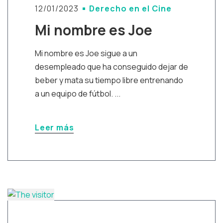
12/01/2023
Derecho en el Cine
Mi nombre es Joe
Mi nombre es Joe sigue a un
desempleado que ha conseguido dejar de
beber y mata su tiempo libre entrenando
a un equipo de fútbol. ...
Leer más