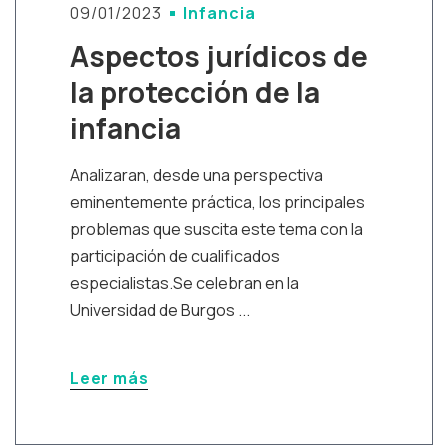
09/01/2023
Infancia
Aspectos jurídicos de
la protección de la
infancia
Analizaran, desde una perspectiva
eminentemente práctica, los principales
problemas que suscita este tema con la
participación de cualificados
especialistas.Se celebran en la
Universidad de Burgos ...
Leer más