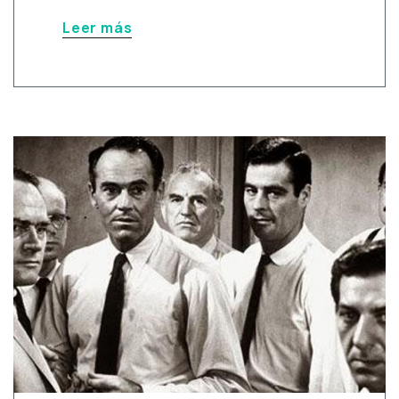
Leer más