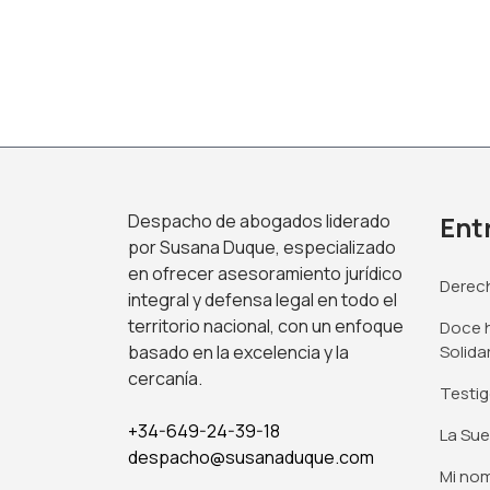
Despacho de abogados liderado
Ent
por Susana Duque, especializado
en ofrecer asesoramiento jurídico
Derech
integral y defensa legal en todo el
territorio nacional, con un enfoque
Doce h
basado en la excelencia y la
Solida
cercanía.
Testi
+34-649-24-39-18
La Sue
despacho@susanaduque.com
Mi nom