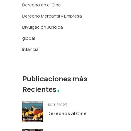
Derecho en el Cine
Derecho Mercantil y Empresa
Divulgación Jurídica
global
Infancia
Publicaciones más
Recientes
16/01/2023
Derechos al Cine