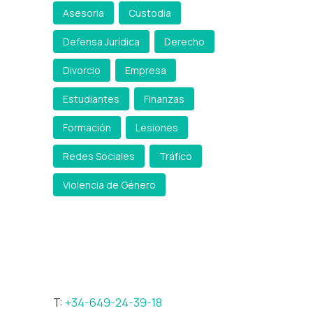
Asesoria
Custodia
Defensa Jurídica
Derecho
Divorcio
Empresa
Estudiantes
Finanzas
Formación
Lesiones
Redes Sociales
Tráfico
Violencia de Género
T:
+34-649-24-39-18