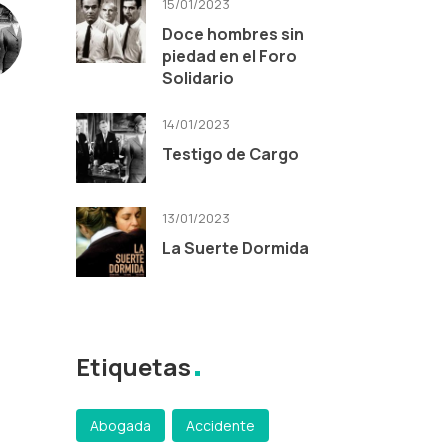
15/01/2023
Doce hombres sin
piedad en el Foro
Solidario
14/01/2023
Testigo de Cargo
13/01/2023
La Suerte Dormida
Etiquetas
Abogada
Accidente