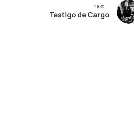
Next →
Testigo de Cargo