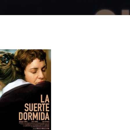
 todo momento.
as holdem.
n, ya que la mayoría de los operadores de casinos establecido
gamonedas de NetEnt que puedes jugar hoy.