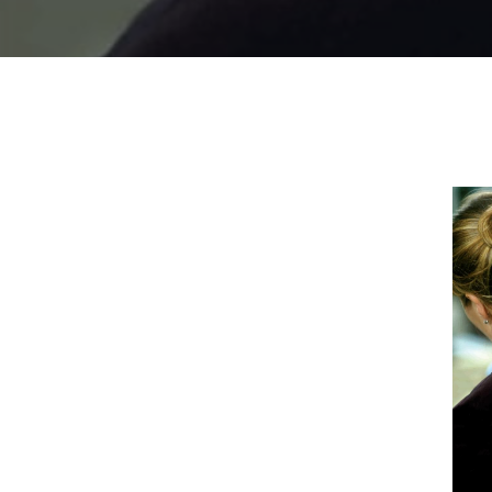
Las líneas se mueven rápidamente, así que ten cuidado en
Porcentajes de poker tex
Blackjack Europeo Android
Los jugadores con sede en el Reino Unido no son una excepció
Casino En Directo Seguro
Jack and the Beanstalk sigue siendo una de las mejores tra
Ganar Dinero Ruleta Europea