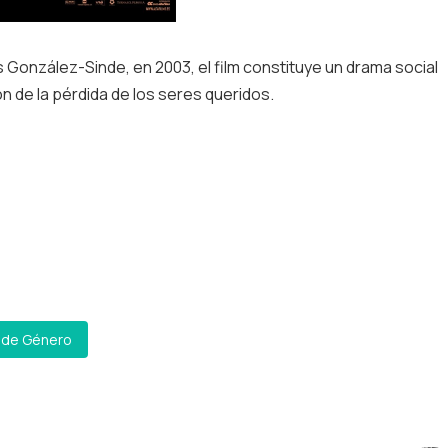
s González-Sinde, en 2003, el film constituye un drama social
n de la pérdida de los seres queridos.
a de Género