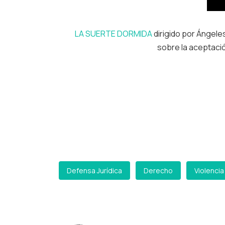
LA SUERTE DORMIDA
dirigido por Ángele
sobre la aceptació
Defensa Jurídica
Derecho
Violenci