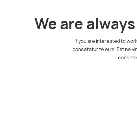
We are always 
If you are interested to work
consetetur te eum. Est ne vir
consete