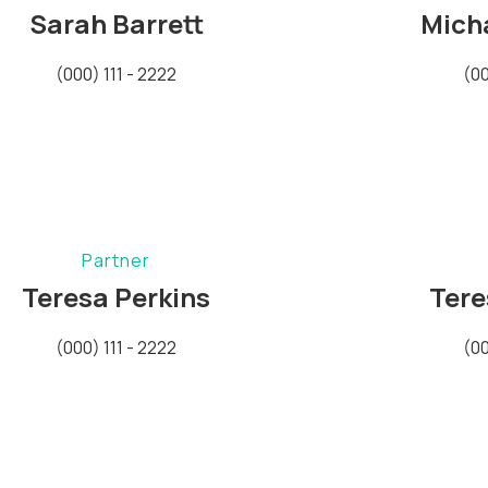
Sarah Barrett
Mich
(000) 111 - 2222
(00
Partner
Teresa Perkins
Tere
(000) 111 - 2222
(00