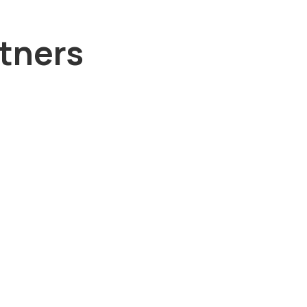
rtners