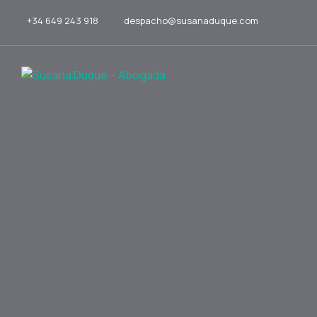
Como ganarle a un traga
+34 649 243 918
despacho@susanaduque.com
Jugar A La Ruleta Del Casino
: Por lo tanto, en primer luga
Jugar Gratis Alas Tragamonedas
- Aunque ha habido estre
verdaderamente clásicos de Canadá se han abierto camino 
Mejores Casinos Online 2026
: Scores no tiene un sitio de
Tercer premio lotería.
El Casino De Constanti
No, no todas las tragamonedas con jackpot son progresivas,
deducción de las apuestas de los jugadores agregadas al 
Mejores Casinos Internacionales
Este casino tiene una amplia variedad de tragamonedas, as