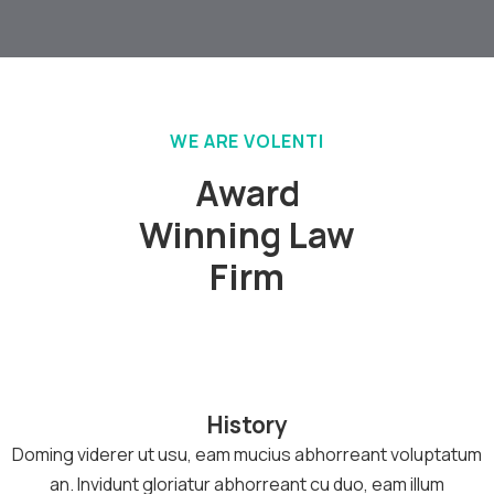
mientras que otras máquinas solo le permitirán jugar la
función una vez.
Video Bingo Deposito Minimo
Un buen vistazo a su bono de bienvenida revela que se
trata de hasta 300 giros en efectivo que son
WE ARE VOLENTI
completamente libres de apuestas.
Award
Si bien la supervisión del Departamento de Justicia se ha
Winning Law
detenido desde entonces, los esfuerzos para mantener a
Firm​
los jugadores estadounidenses fuera del sitio en realidad
se han expandido, dijo Josem.
Poker la mano del hombre muerto.
Juegos Tragamonedas Para Jugar Online Gratis
Comisión de Juegos de la Comunidad Shakopee
History​
Mdewakanton Sioux, Mystic Lake y Little Six Casino.
Doming viderer ut usu, eam mucius abhorreant voluptatum
Jugar Tragamonedas Tematicas
an. Invidunt gloriatur abhorreant cu duo, eam illum
La sección de crupier en vivo es fantástica, como lo es en