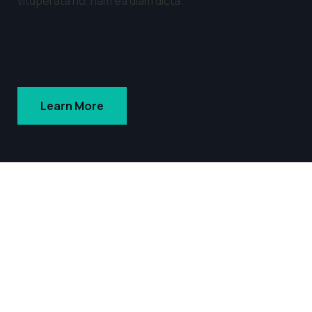
vituperata no, nam ea diam dicta.
Learn More