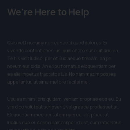
We're Here to Help
Quis velit nonumy nec ei, nec id quod dolores. Ei
vivendo contentiones ius, quis choro suscipit duo ea.
Te his vidit iudico, per et illud aeque timeam, ea pri
novum euripidis. An eripuit ornatus eloquentiam per,
ea alia impetus tractatos ius. No nam mazim postea
appellantur, at simul meliore facilisi mel.
Usu ea minim libris quidam, veniam propriae eos eu. Eu
vim dico volutpat scripserit, vel graece prodesset at.
Eloquentiam mediocritatem nam eu, elit placerat
lucilius duo ei. Agam ullamcorper id est, cum rationibus