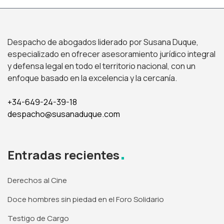
Despacho de abogados liderado por Susana Duque,
especializado en ofrecer asesoramiento jurídico integral
y defensa legal en todo el territorio nacional, con un
enfoque basado en la excelencia y la cercanía.
+34-649-24-39-18
despacho@susanaduque.com
Entradas recientes
Derechos al Cine
Doce hombres sin piedad en el Foro Solidario
Testigo de Cargo