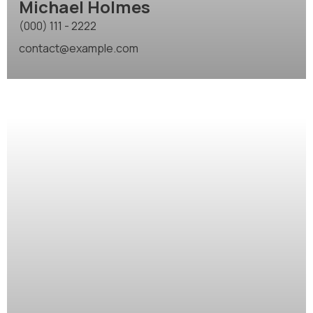
Michael Holmes
(000) 111 - 2222
contact@example.com