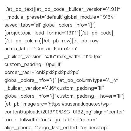
[/et_pb_text][et_pb_code _builder_version=”4.9.11″
_module_preset=”default” global_module=”19164″
saved_tabs=”all” global_colors_info=”{}”]
[projectopia_lead_form id=”19111″][/et_pb_code]
[/et_pb_column][/et_pb_row][et_pb_row
admin_label=”Contact Form Area”
_builder_version=”4.16″ max_width=”1200px”
custom_padding=”0px|||||”
border_radii=”on|2px|2px|2px|2px”
global_colors_info=”{}”][et_pb_column type=”4_4″
_builder_version=”4.16″ custom_padding=”|||”
global_colors_info=”{}” custom_padding__hover=”|||”]
[et_pb_image src=”https://susanaduque.es/wp-
content/uploads/2019/10/DSC_0192.jpg” align=”center”
force_fullwidth=”on” align_tablet=”center”
align_phone=”” align_last_edited=”on|desktop”