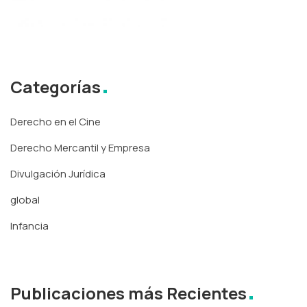
Categorías
Derecho en el Cine
Derecho Mercantil y Empresa
Divulgación Jurídica
global
Infancia
Publicaciones más Recientes