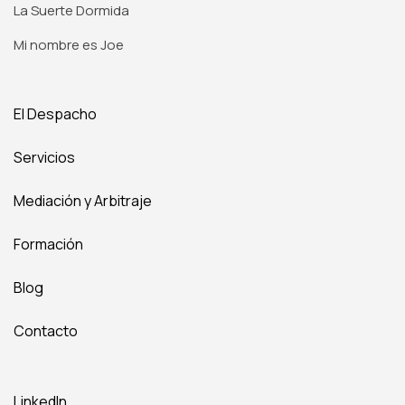
La Suerte Dormida
Mi nombre es Joe
El Despacho
Servicios
Mediación y Arbitraje
Formación
Blog
Contacto
LinkedIn