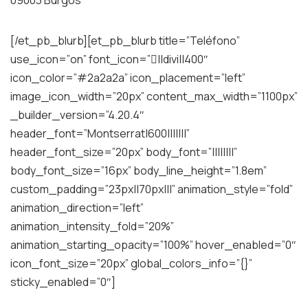
09003 Burgos
[/et_pb_blurb][et_pb_blurb title=”Teléfono”
use_icon=”on” font_icon=”||divi||400″
icon_color=”#2a2a2a” icon_placement=”left”
image_icon_width=”20px” content_max_width=”1100px”
_builder_version=”4.20.4″
header_font=”Montserrat|600|||||||”
header_font_size=”20px” body_font=”||||||||”
body_font_size=”16px” body_line_height=”1.8em”
custom_padding=”23px||70px|||” animation_style=”fold”
animation_direction=”left”
animation_intensity_fold=”20%”
animation_starting_opacity=”100%” hover_enabled=”0″
icon_font_size=”20px” global_colors_info=”{}”
sticky_enabled=”0″]