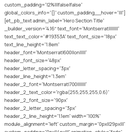
custom_padding=”|2%|||false|false”
global_colors_info=”{}” custom_padding__hover=”|||”]
[et_pb_text admin_label=”Hero Section Title”
_builder_version=”4.16″ text_font=”Montserrat||||||||”
text_text_color=”#19353A” text_font_size=”18px”
text_line_height=”1.8em”
header_font=”Montserrat|600||on|||||”
header_font_size=”48px”
header_letter_spacing=”3px”
header_line_height=”1.3em”
header_2_font=”Montserrat|700|||||||”
header_2_text_color=”rgba(255,255,255,0.6)”
header_2_font_size=”90px”
header_2_letter_spacing=”3px”
header_2_line_height=”1.1em” width=”100%”
module_alignment=”left” custom_margin=”0px||29px|||”